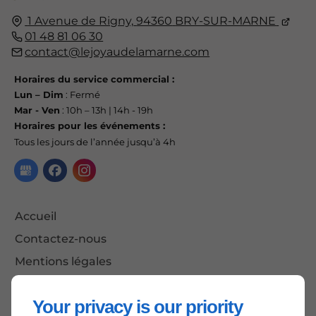
1 Avenue de Rigny,
94360
BRY-SUR-MARNE
01 48 81 06 30
contact@lejoyaudelamarne.com
Horaires du service commercial :
Lun – Dim
: Fermé
Mar - Ven
: 10h – 13h | 14h - 19h
Horaires pour les événements :
Tous les jours de l’année jusqu’à 4h
Accueil
Contactez-nous
Mentions légales
Plan du site
Your privacy is our priority