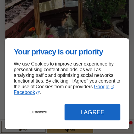
Your privacy is our priority
En rez-de-chaussée, ce salon est composé
We use Cookies to improve user experience by
d'un grand arrondi vitré apportant une
personalising content and ads, as well as
parfaite luminosité tout au long de la
analyzing traffic and optimizing social networks
journée.
functionalities. By clicking "I Agree" you consent to
the use of Cookies from our providers
Google
Facebook
.
Il dispose d'une grande terrasse extérieure
privative, accessible depuis la salle, parfaite
pour vos cocktails apéritifs ou vos vins
I AGREE
Customize
d'honneur lors des beaux jours.
Ce salon est accessible aux PMR.
Infos
Appel