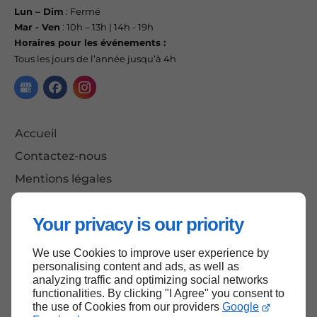
Lun – Dim
: Fermé
Mar - Ven
: 10h – 13h | 14h - 19h
Horaires pour les événements :
Tous les jours de l’année jusqu’à 4h
Accueil
Contactez-nous
Mentions légales
Plan du site
Your privacy is our priority
We use Cookies to improve user experience by
Haut de page
personalising content and ads, as well as
analyzing traffic and optimizing social networks
functionalities. By clicking "I Agree" you consent to
the use of Cookies from our providers
Google