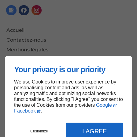
Accueil
Contactez-nous
Mentions légales
Plan du site
Your privacy is our priority
We use Cookies to improve user experience by
Haut de page
personalising content and ads, as well as
analyzing traffic and optimizing social networks
functionalities. By clicking "I Agree" you consent to
the use of Cookies from our providers
Google
Facebook
.
I AGREE
Customize